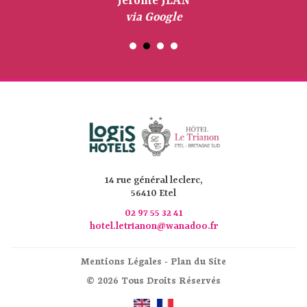
Jérôme JEAN
via Google
14 rue général leclerc,
56410 Etel
02 97 55 32 41
hotel.letrianon@wanadoo.fr
Mentions Légales
-
Plan du Site
© 2026 Tous Droits Réservés